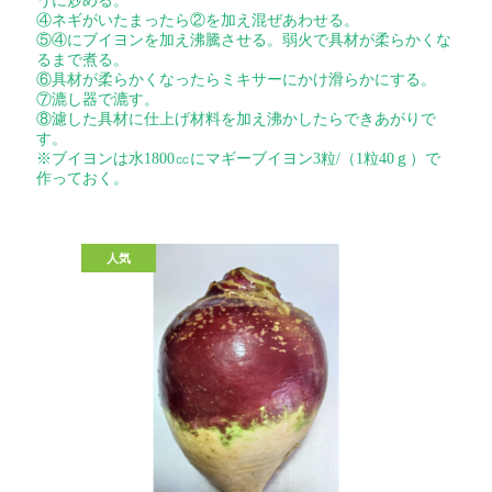
うに炒める。
④ネギがいたまったら②を加え混ぜあわせる。
⑤④にブイヨンを加え沸騰させる。弱火で具材が柔らかくな
るまで煮る。
⑥具材が柔らかくなったらミキサーにかけ滑らかにする。
⑦漉し器で漉す。
⑧濾した具材に仕上げ材料を加え沸かしたらできあがりで
す。
※ブイヨンは水1800㏄にマギーブイヨン3粒/（1粒40ｇ）で
作っておく。