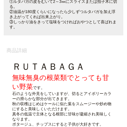
①ルタバガの皮をむいて2～3㎜にスライスまたは拍子木に切
る。
②油温が180度くらいになったら少しずつルタバガを加え浮
き上がってくれば出来上がり。
③しっかり油をきって塩味をつければおやつとして喜ばれま
す。
商品詳細
ＲＵＴＡＢＡＧＡ
無味無臭の根菜類でとっても甘
い野菜
です。
石のような外見をしていますが、切るとアイボリーカラ
ーの滑らかな部分が出てきます。
秋の収穫はじめはケールに似た葉をスムージーや炒め物
にすると美味しくいただけます。
真冬の低温で主体となる根部に甘味が凝縮され美味しく
なります。
ポタージュ、チップスにすると子供が大好きです。