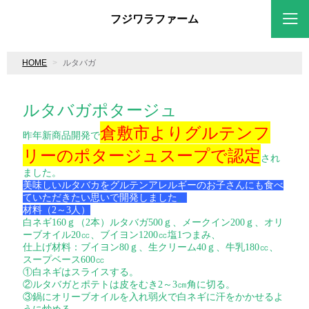
フジワラファーム
HOME
ルタバガ
ルタバガポタージュ
倉敷市よりグルテンフ
昨年新商品開発で
リーのポタージュスープで認定
され
ました。
美味しいルタバカをグルテンアレルギーのお子さんにも食べ
ていただきたい思いで開発しました
。
材料（2～3人）
白ネギ160ｇ（2本）ルタバガ500ｇ、メークイン200ｇ、オリ
ーブオイル20㏄、ブイヨン1200㏄塩1つまみ、
仕上げ材料：ブイヨン80ｇ、生クリーム40ｇ、牛乳180㏄、
スープベース600㏄
①白ネギはスライスする。
②ルタバガとポテトは皮をむき2～3㎝角に切る。
③鍋にオリーブオイルを入れ弱火で白ネギに汗をかかせるよ