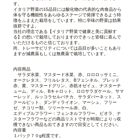
す。
イタリア野菜の15品目には酸化物の代表的な肉食品から
体を守る機能性をあらゆるステージで発揮できるよう特
徴をふまえた栽培をしています。特に辛味の野菜は効果
抜群ですよ。
当社の理念である【イタリア野菜で健康と美に貢献す
る】の想いで栽培しておりますのできっと皆様に喜んで
いただけるものと信じております。
尚、トレーサビリティについては品目が多いこともあり
ますが減農薬もしくは無農薬で栽培しています。
内容商品
サラダ水菜、マスタード水菜、赤、ロロロッサミニ、
オークレタス、フリルレタス、Bフェンネル、ブレッド
赤、黄、マスタードグリン、赤筋オゼイュ、ナスターチ
ューム、ディル、Bキャロット、ロロサラダケール、サマ
ーレッド、ルッコラセルバチカ、サラダバーネット、ス
クールピット、ダンディライオン、マーシュ、フリー
ゼ、チコリー類、ツリーケール赤、白、
エディブルフラワー：フェンネルフラワー、ビオラ、ナ
スターフラワーなどの商品リストですが時期によりっ収
穫できない商品も出てきますので目安としてください。
内容量
１パック７０g程度です。